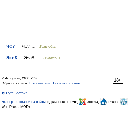
ЧС7
— ЧС7 …
Википедия
Ээл8
— Ээл8 …
Википедия
© Академик, 2000-2026
18+
Обратная связь:
Техподдержка
,
Реклама на сайте
👣 Путешествия
Экспорт словарей на сайты
, сделанные на PHP,
Joomla,
Drupal,
WordPress, MODx.